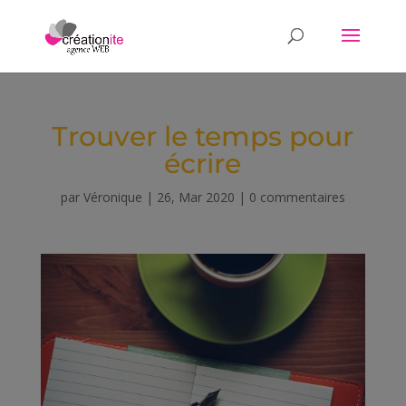
Trouver le temps pour
écrire
par
Véronique
|
26, Mar 2020
|
0 commentaires