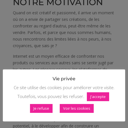
NOTRE MOTIVATION
Quand on est créatif et passionné, il arrive un moment
où on a envie de partager ses créations, de les
confronter au regard d’autrui, peut-être même de les
vendre. Parfois, et parce que nous sommes humains,
nous rencontrons des limites liées à nos peurs, à nos
croyances, que sais-je ?
Internet est un moyen efficace de confronter nos
produits ou services aux autres sans se sentir jugé par
les autres. Les réseaux sociaux, les plateformes de
vente en lignes, les markets sont autant de medias qui
Vie privée
présenteront vos produits.
Ce site utilise des cookies pour améliorer votre visite.
J’ai choisi de vous aider à communiquer efficacement.
Toutefois, vous pouvez les refuser.
J'accepte
En plus de créer votre site web optimisé pour le
référencement naturel et de vous accompagner dans
Je refuse
Voir les cookies
la construction de votre communication, celle qui fera
tomber vos barrières, je vous inviterai à évaluer votre
potentiel, à le développer afin de construire un