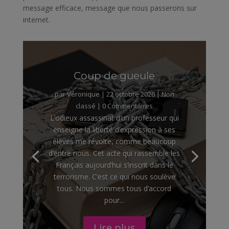
message efficace, message que nous passerons sur
internet.
Coup de gueule
par
Véronique
|
22 octobre 2020
|
Non
classé
| 0 Commentaires
L’odieux assassinat d’un professeur qui
enseigne la liberté d’expression à ses
élèves me révolte, comme beaucoup
d’entre nous. Cet acte qui rassemble les
Français aujourd’hui s’inscrit dans le
terrorisme. C’est ce qui nous soulève
tous. Nous sommes tous d’accord
pour...
Lire plus