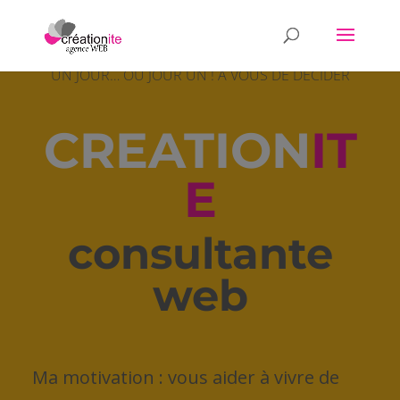
UN JOUR… OU JOUR UN ! À VOUS DE DÉCIDER
CREATION
IT
E
consultante
web
Ma motivation : vous aider à vivre de