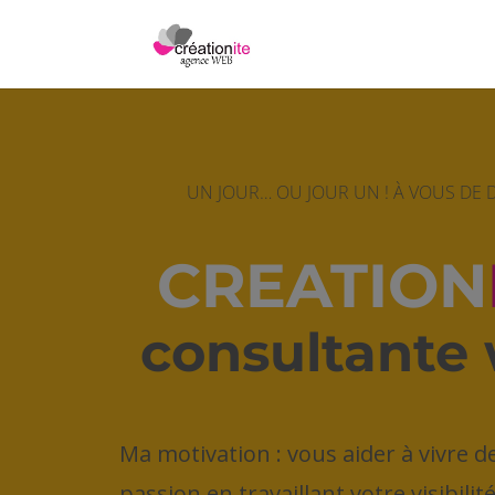
UN JOUR… OU JOUR UN ! À VOUS DE 
CREATION
consultante
Ma motivation : vous aider à vivre d
passion en travaillant votre visibilit