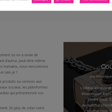
N
 moment où on a envie de
ard d’autrui, peut-être même
Co
mes humains, nous rencontrons
ue sais-je ?
par
Véronique
s produits ou services aux
seaux sociaux, les plateformes
L’odieux assassinat 
medias qui présenteront vos
d’expression à se
d’entre nous. C
aujourd’hui s’inscr
ment. En plus de créer votre
soulève tous. 