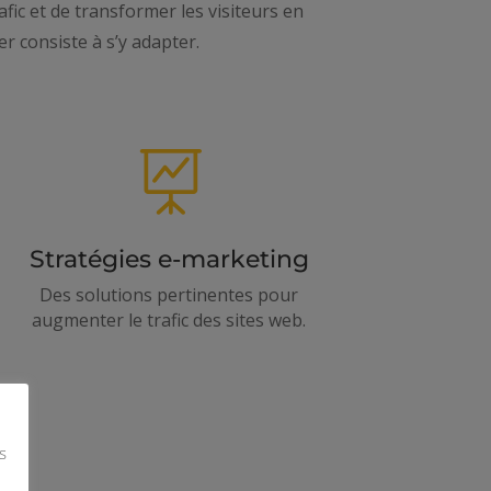
fic et de transformer les visiteurs en
 consiste à s’y adapter.

Stratégies e-marketing
Des solutions pertinentes pour
augmenter le trafic des sites web.
s