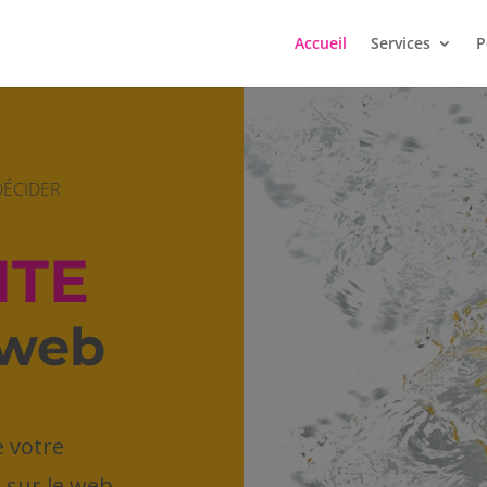
Accueil
Services
P
DÉCIDER
ITE
 web
e votre
é sur le web.