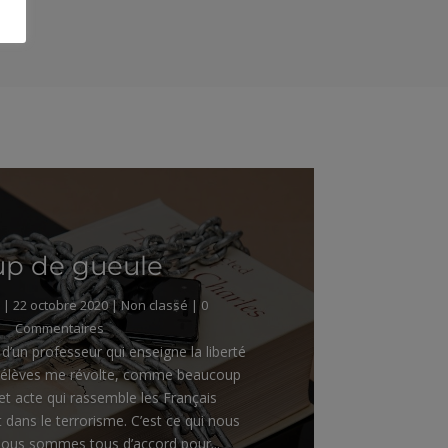
up de gueule
|
22 octobre 2020
|
Non classé
| 0
Commentaires
d’un professeur qui enseigne la liberté
s élèves me révolte, comme beaucoup
et acte qui rassemble les Français
it dans le terrorisme. C’est ce qui nous
Nous sommes tous d’accord pour...