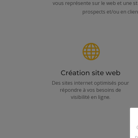
vous représente sur le web et une str
prospects et/ou en clie

Création site web
Des sites internet optimisés pour
répondre à vos besoins de
visibilité en ligne.
p