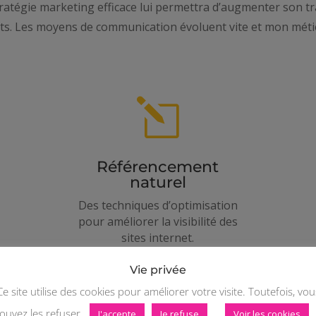
atégie marketing efficace lui permettra d’augmenter son tra
nts. Les moyens de communication évoluent vite et mon métier
l
Référencement
naturel
Des techniques d’optimisation
pour améliorer la visibilité des
sites internet.
Vie privée
Ce site utilise des cookies pour améliorer votre visite. Toutefois, vou
Visitez mon portfolio
ouvez les refuser.
J'accepte
Je refuse
Voir les cookies